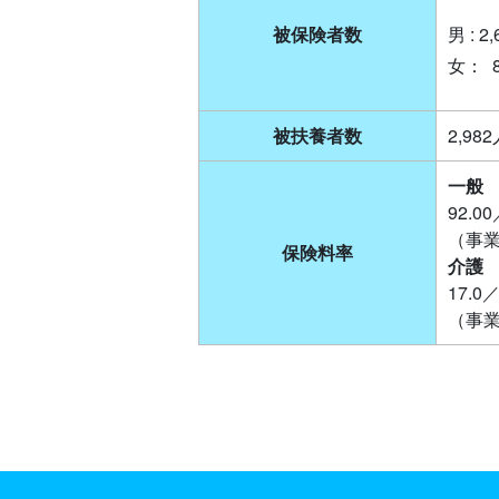
被保険者数
男 : 
女： 
被扶養者数
2,98
一般
92.
（事業主
保険料率
介護
17.0
（事業