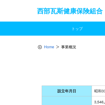
Skip
to
西部瓦斯健康保険組合
content
トップ
Home
事業概況
設立年月日
昭和3
3,5